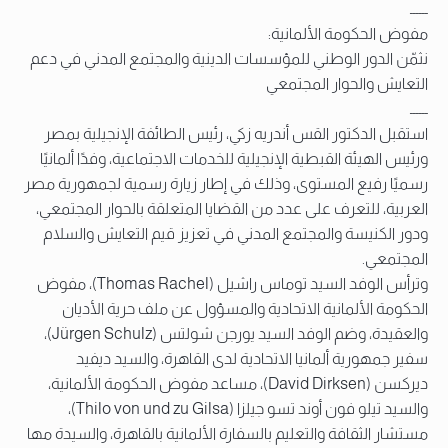
ــــــ
مفوض الحكومة الألمانية:
نثمّن الدور الوطني للمؤسسات الدينية والمجتمع المدني في دعم
التعايش والحوار المجتمعي
ــــــ
استقبل الدكتور القس أندريه زكي، رئيس الطائفة الإنجيلية بمصر
ورئيس الهيئة القبطية الإنجيلية للخدمات الاجتماعية، وفدًا ألمانيًا
رسميًا رفيع المستوى، وذلك في إطار زيارة رسمية لجمهورية مصر
العربية، للتعرف على عدد من القضايا المتعلقة بالحوار المجتمعي،
ودور الكنيسة والمجتمع المدني في تعزيز قيم التعايش والسلام
المجتمعي.
وترأس الوفد السيد توماس راشيل (Thomas Rachel)، مفوض
الحكومة الألمانية الاتحادية والمسؤول عن ملف حرية الأديان
والعقيدة، وضم الوفد السيد يورجن شولتس (Jürgen Schulz)،
سفير جمهورية ألمانيا الاتحادية لدى القاهرة، والسيد ديفيد
ديركسن (David Dirksen)، مساعد مفوض الحكومة الألمانية،
والسيد تيلو فون أوند تسو جيلزا (Thilo von und zu Gilsa)،
مستشار الثقافة والتعليم بالسفارة الألمانية بالقاهرة، والسيدة مها