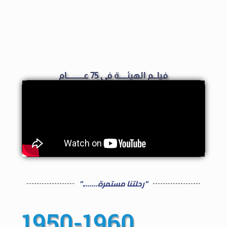
فيلــم الهيئـــــة في 75 عـــــــــــام
"رحلتنا مستمرة........"
1950-1960