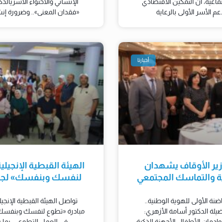
تماعية، أن التمكين الاقتصادي
الإنساني والاحتواء الأسريالدك
 الأسر الأولى بالرعاية
«فقدان المعنى».. وضرورة إن
أخبارنا
زير الأوقاف يشهدان
الهيئة القبطية الإنجيل
ية والتماسك المجتمعي
لنفسك وبنفسك» لجذب
ضنة الأولى للهوية الوطنية..
تواصل الهيئة القبطية الإنجي
ة الدكتور أسامة الأزهري:
مبادرة «تطوع لنفسك وبنفسك»
وإدمان الأطفال الأجهزة الذكية
في العمل التطوعي، بما 