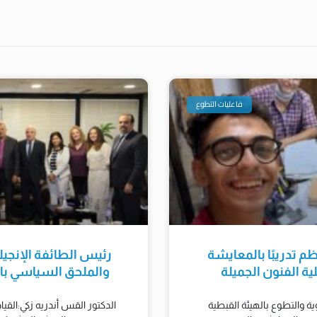
فاعليات التطوع
ظم تدريبًا بالمعايشة
رئيس الطائفة الإنجيل
ة الفنون الجميلة
والملحق السياسي بال
ية والتطوع بالهيئة القبطية
الدكتور القس أندريه زكي:القي