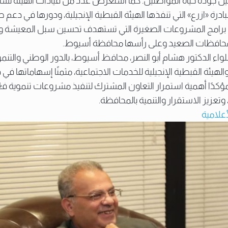
ن جودة حياة المواطنين. كما استعرض عدد من قيادات الهيئة نش
بادرة «ازرع» التي تنفذها الهيئة القبطية الإنجيلية، ودورها في دعم ص
 برامج المشروعات الصغيرة التي تستهدف تحسين سبل المعيشة و
ة بمحافظات الصعيد وعلى رأسها محافظة أسيوط.
للواء الدكتور هشام أبو النصر، محافظ أسيوط، بالدور الوطني والتنم
 والهيئة القبطية الإنجيلية للخدمات الاجتماعية، مثمنًا إسهاماتها ف
 ومؤكدًا أهمية استمرار التعاون المشترك لتنفيذ مشروعات تنموية ف
تعزيز الاستقرار والتنمية بالمحافظة.
أعلامية