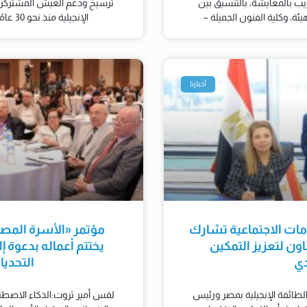
ريب بالمعايشة، بالتنسيق بين
ترسيخ ودعم العيش المشتركرو
ئة، وكلية الفنون الجميلة –
الإنجيلية منذ نحو 30 عامًا وأتابع أثرها التنموي في صعيد
أخبارنا
دمات الاجتماعية تشارك
مؤتمر «الأسرة المص
ون لتعزيز التمكين
يختتم أعماله بدعوة 
دي
التحدي
لطائفة الإنجيلية بمصر ورئيس
لقس أمير ثروت:الذكاء الاصطنا