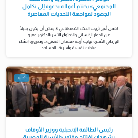
المجتمعي» يختتم أعماله بدعوة إلى تكامل
الجهود لمواجهة التحديات المعاصرة
لقس أمير ثروت:الذكاء الاصطناعي لا يمكن أن يكون بديلًا
عن الحوار الإنساني والاحتواء الأسريالدكتور عمرو
الورداني:الأسرة تواجه أزمة «فقدان المعنى».. وضرورة إنشاء
عيادات نفسية وأسرية بالمساجد
أخبارنا
رئيس الطائفة الإنجيلية ووزير الأوقاف
يشهدان افتتاح مؤتمر «الأسرة المصرية