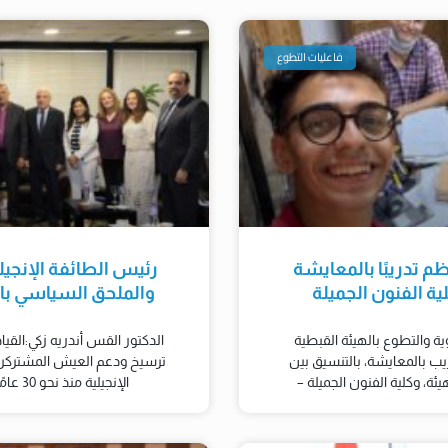
فاعليات التطوع
ظم تدريبًا بالمعايشة
رئيس الطائفة الإنجيل
ة الفنون الجميلة
والملحق السياسي بال
ية والتطوع بالهيئة القبطية
الدكتور القس أندريه زكي:القي
ريب بالمعايشة، بالتنسيق بين
ترسيخ ودعم العيش المشتركرو
ئة، وكلية الفنون الجميلة –
الإنجيلية منذ نحو 30 عامًا وأتابع أثرها التنموي في صعيد