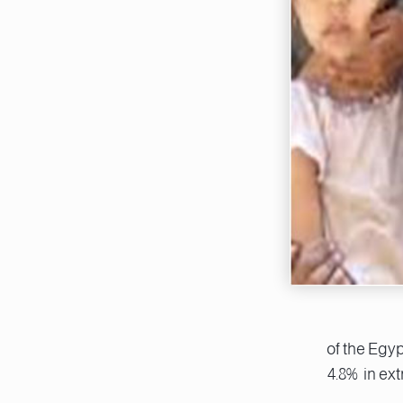
25% of the E
4.8% in ex