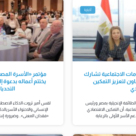
أخبارنا
دمات الاجتماعية تشارك
مؤتمر «الأسرة المص
ون لتعزيز التمكين
يختتم أعماله بدعوة 
دي
التحدي
لطائفة الإنجيلية بمصر ورئيس
لقس أمير ثروت:الذكاء الاصطنا
تماعية، أن التمكين الاقتصادي
الإنساني والاحتواء الأسريالدك
 الأسر الأولى بالرعاية
«فقدان المعنى».. وضرورة إن