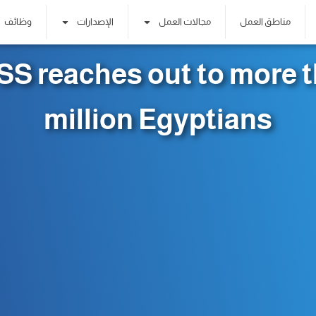
مناطق العمل
مجالات العمل
الإصدارات
وظائف
S reaches out to more t
million Egyptians