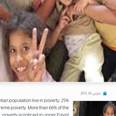
مارس 30, 2013
gyptian population live in poverty,
treme poverty. More than 66% of the
poverty is noticed in upper Egypt.