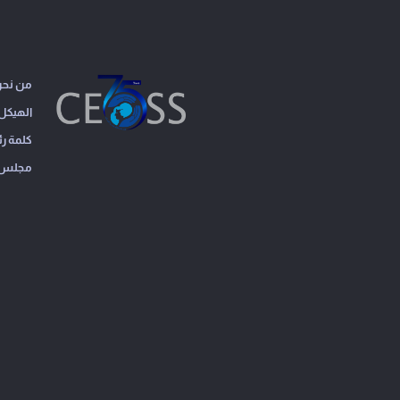
من نح
الهيكل 
كلمة ر
مجلس ال