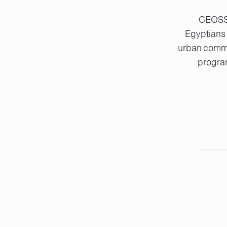
CEOSS 
Egyptians 
urban commun
progra