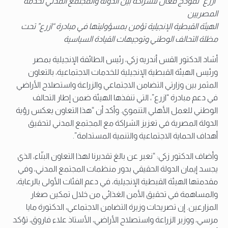
“ازرع” نموذج فعّال للشراكة بين الدولة والمجتمع المدني لخدمة
المصريين
الهيئة القبطية الإنجيلية تؤمن بمسؤوليتها في مبادرة “ازرع” تحت
مظلة التحالف الوطني وتوجيهات القيادة السياسية
أشاد الدكتور القس أندريه زكي، رئيس الطائفة الإنجيلية بمصر
ورئيس الهيئة القبطية الإنجيلية للخدمات الاجتماعية، بالتعاون
المثمر بين وزارتي التضامن الاجتماعي والزراعة واستصلاح الأراضي
في دعم مبادرة “ازرع”، التي تنفذها الهيئة ضمن إطار التحالف
الوطني للعمل الأهلي التنموي. وأكد أن “هذا التعاون يعكس رؤية
الدولة المصرية في تعزيز الشراكة مع المجتمع المدني لتحقيق
أهداف الحماية الاجتماعية والتنمية المستدامة”.
وأضاف الدكتور زكي: “نعبر عن بالغ تقديرنا لهذا التعاون البنّاء، الذي
يجسد إيمان الدولة الحقيقي بدور منظمات المجتمع المدني، وفي
مقدمتها الهيئة القبطية الإنجيلية، في دعم الفئات الأولى بالرعاية،
والمساهمة في تحقيق الأمن الغذائي من خلال تمكين صغار
المزارعين. إن تصريحات وزيرة التضامن الاجتماعي، الدكتورة مايا
مرسي، ووزير الزراعة واستصلاح الأراضي، الأستاذ علاء فاروق، تؤكد