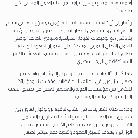
أهمية هذه المبادرة وتعزز التزامنا بمواصلة العمل الميداني بكل
فاعلية.”
وأشار إلى أن “الهيئة القبطية الإنجيلية تؤمن بمسؤوليتها في تقديم
الدعم الفني والمجتمعي لصغار المزارعين ضمن مبادرة ‘ازرع’، بما
يتماشى مع توجيهات القيادة السياسية ومبادئ التحالف الوطني
للعمل الأهلي التنموي”، مشددًا على استمرار الجهود لتوسيع
نطاق المبادرة، والمساهمة في تحسين مستوى المعيشة للأسر
المستحقة في الريف المصري.
كما أكد أن “المبادرة نجحت في الوصول إلى شرائح واسعة من
صغار المزارعين في مختلف المحافظات، وقدّمت نموذجًا رائدًا
للتكامل بين مؤسسات الدولة والمجتمع المدني في تحقيق التنمية
الزراعية والاجتماعية المستدامة”.
وجاءت هذه التصريحات في أعقاب توقيع بروتوكول تعاون بين
صندوق دعم الصناعات الريفية والبيئية التابع لوزارة التضامن
الاجتماعي ووزارة الزراعة واستصلاح الأراضي، بحضور قيادات
الوزارتين، بهدف تنسيق الجهود وتقديم دعم مباشر لصغار