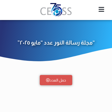
“مجلة رسالة النور عدد “مايو ٢٠٢٥”
حمل العدد