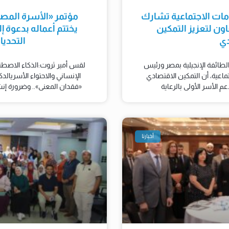
دمات الاجتماعية تشارك
مؤتمر «الأسرة المص
ون لتعزيز التمكين
يختتم أعماله بدعوة 
دي
التحدي
لطائفة الإنجيلية بمصر ورئيس
لقس أمير ثروت:الذكاء الاصطنا
تماعية، أن التمكين الاقتصادي
الإنساني والاحتواء الأسريالدك
 الأسر الأولى بالرعاية
«فقدان المعنى».. وضرورة إن
أخبارنا