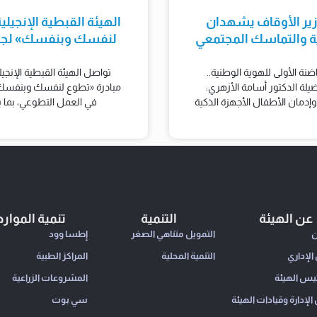
زير الأوقاف يشهدان
الهيئة القبطية الإنجيل
ية والتماسك المجتمعي
لنفسك وبنفسك» لجذب
ضنة الأولى للهوية الوطنية..
تواصل الهيئة القبطية الإنجي
ة الدكتور أسامة الأزهري:
مبادرة «تطوع لنفسك وبنفسك»
وإدمان الأطفال الأجهزة الذكية
في العمل التطوعي، بما 
عن الهيئة
التنمية
تنمية الموارد
ن
التمويل متناهي الصغر
إطسا وود
الإداري
التنمية المحلية
المراكز الطبية
ئيس الهيئة
المشروعات الزراعية
إدارة وقيادات الهيئة
سي بوت