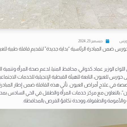
ورس
ديسمبر 23, 2024
رس ضمن المبادرة الرئاسية “بداية جديدة” لتقديم قافلة طبية للع
للواء الوزير عماد كدواني، محافظ المنيا، لدعم صحة المرأة وتنمية ا
حورس للعيون، التابعة للهيئة القبطية الإنجيلية للخدمات الاجتماعي
صة في علاج أمراض العيون. تأتي هذه القافلة ضمن إطار المبادرة ا
ان”، بالتعاون مع مركز خدمات المرأة والطفل في الحي السادس بمدينة
رأة والأمومة والطفولة، ووحدة تكافؤ الفرص بالمحافظة.