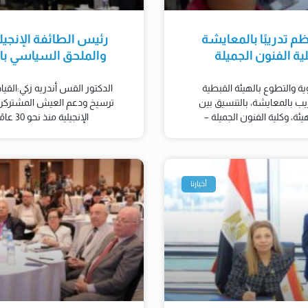
ظم تدريبًا بالمعايشة
رئيس الطائفة الإنجيل
ة الفنون الجميلة
والملحق السياسي بال
ية والتطوع بالهيئة القبطية
الدكتور القس أندريه زكي:القي
ريب بالمعايشة، بالتنسيق بين
ترسيخ ودعم العيش المشتركرو
ئة، وكلية الفنون الجميلة –
الإنجيلية منذ نحو 30 عامًا وأتابع أثرها التنموي في صعيد
أخبارنا